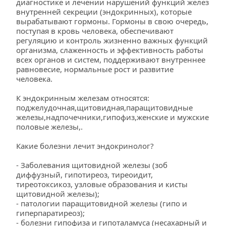
диагностике и лечении нарушений функций желез 
внутренней секреции (эндокринных), которые 
вырабатывают гормоны. Гормоны в свою очередь, 
поступая в кровь человека, обеспечивают 
регуляцию и контроль жизненно важных функций 
организма, слаженность и эффективность работы 
всех органов и систем, поддерживают внутреннее 
равновесие, нормальные рост и развитие 
человека.
К эндокринным железам относятся: 
поджелудочная,щитовидная,паращитовидные 
железы,надпочечники,гипофиз,женские и мужские 
половые железы,.
Какие болезни лечит эндокринолог?
- Заболевания щитовидной железы (зоб 
диффузный, гипотиреоз, тиреоидит, 
тиреотоксикоз, узловые образования и кисты 
щитовидной железы);
- патологии паращитовидной железы (гипо и 
гиперпаратиреоз);
- болезни гипофиза и гипоталамуса (несахарный и 