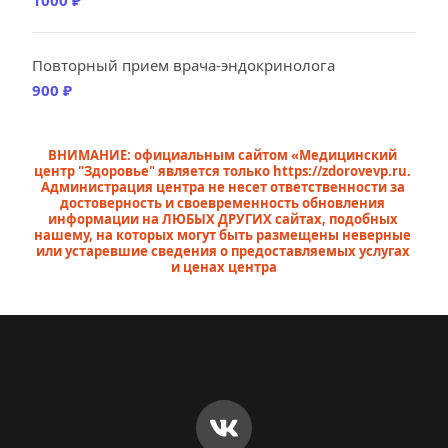
1000 ₽
Повторный прием врача-эндокринолога
900 ₽
ВНИМАНИЕ: официальным сайтом «Медицинский 
центр "Здоровье" является только 
https://zdorovevp.ru
. 
Администрация центра не несет ответственности за 
достоверность и своевременность обновления 
информации на ЛЮБЫХ ДРУГИХ сайтах, подобных 
нашему, на которых могут быть размещены неверные 
или устаревшие сведения о предоставляемых услугах 
и ценах центра