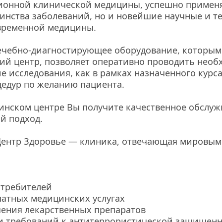
ионной клинической медицины, успешно применя
нства заболеваний, но и новейшие научные и те
временной медицины.
чебно-диагностирующее оборудование, которым 
й центр, позволяет оперативно проводить необ
е исследования, как в рамках назначенного курса 
едур по желанию пациента.
нском центре Вы получите качественное обслужи
й подход.
ентр Здоровье — клиника, отвечающая мировым с
отребителей
латных медицинских услугах
чения лекарственных препаратов
и требований к антитеррористической защищен