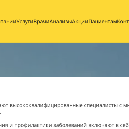
мпании
Услуги
Врачи
Анализы
Акции
Пациентам
Кон
тают высококвалифицированные специалисты с мн
.
ия и профилактики заболеваний включают в себя