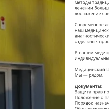
методы традиц
лечении больши
достижение со
Современное ле
наш медицински
диагностически
отдельных проц
В нашем медици
индивидуальны
Медицинский Ц
Мы — рядом.
Документы:
Защита прав п
Положение о п
Порядок назна
Об утверждени