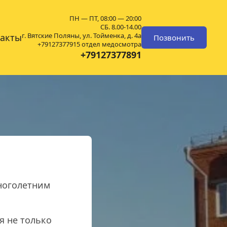
ПН — ПТ, 08:00 — 20:00
СБ. 8.00-14.00
г. Вятские Поляны, ул. Тойменка, д. 4а
такты
Позвонить
+79127377915 отдел медосмотра
+79127377891
оголетним 
 не только 