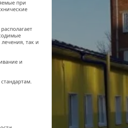
емые при 
хнические 
располагает 
ходимые 
лечения, так и 
вание и 
тандартам. 
ности