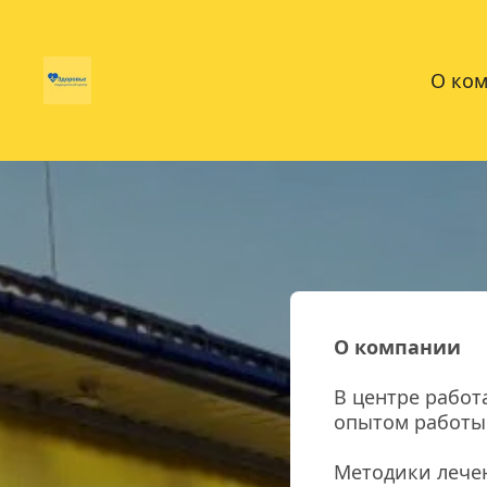
О ко
О компании
В центре рабо
опытом работы
Методики лечен