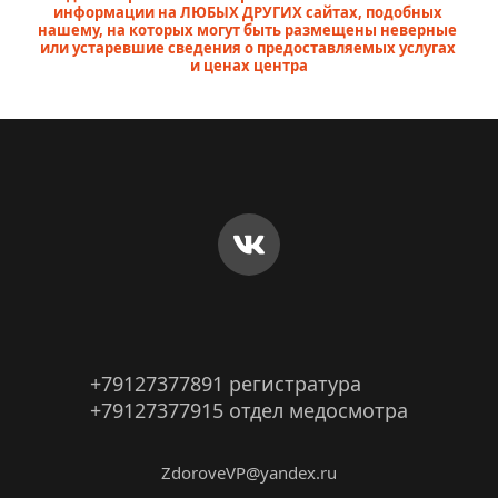
информации на ЛЮБЫХ ДРУГИХ сайтах, подобных 
нашему, на которых могут быть размещены неверные 
или устаревшие сведения о предоставляемых услугах 
и ценах центра
+79127377891 регистратура
+79127377915 отдел медосмотра
ZdoroveVP@yandex.ru